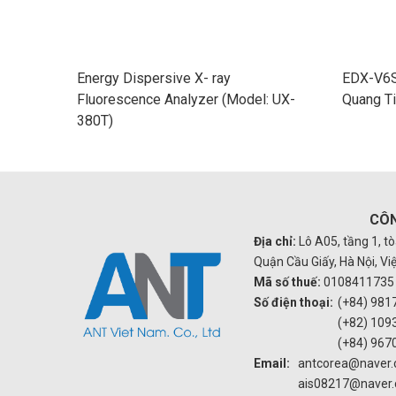
Energy Dispersive X- ray
EDX-V6S
Fluorescence Analyzer (Model: UX-
Quang Ti
380T)
CÔN
Địa chỉ:
Lô A05, tầng 1, t
Quận Cầu Giấy, Hà Nội, V
Mã số thuế:
0108411735
Số điện thoại:
(+84) 981
(+82) 109
(+84) 967
Email:
antcorea@naver
ais08217@naver