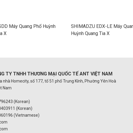
DD Máy Quang Phổ Huỳnh
SHIMADZU EDX-LE Máy Qua
a X
Huỳnh Quang Tia X
G TY TNHH THƯƠNG MẠI
QUỐC TẾ ANT VIỆT NAM
òa nhà Homecity, số 177, tổ 51 phố Trung Kính, Phường Yên Hoà
iệt Nam
796243 (Korean)
3403911 (Korean)
060196 (Vietnamese)
.com
.com