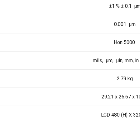
±1 % ± 0.1 µ
0.001 µm
Hơn 5000
mils, µm, µin, mm, i
2.79 kg
29.21 x 26.67 x 1
LCD 480 (H) X 320