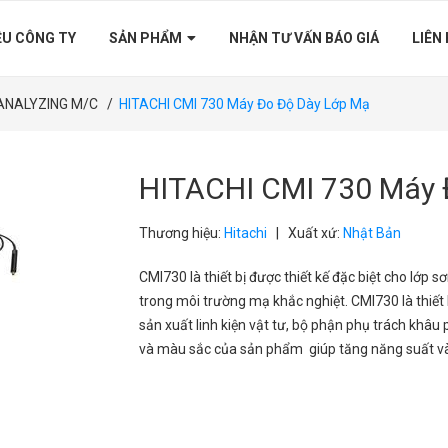
ỆU CÔNG TY
SẢN PHẨM
NHẬN TƯ VẤN BÁO GIÁ
LIÊN
ANALYZING M/C
/
HITACHI CMI 730 Máy Đo Độ Dày Lớp Mạ
HITACHI CMI 730 Máy 
Thương hiệu:
Hitachi
|
Xuất xứ:
Nhật Bản
CMI730 là thiết bị được thiết kế đặc biệt cho lớp 
trong môi trường mạ khắc nghiệt. CMI730 là thiết
sản xuất linh kiện vật tư, bộ phận phụ trách kh
và màu sắc của sản phẩm giúp tăng năng suất và đ