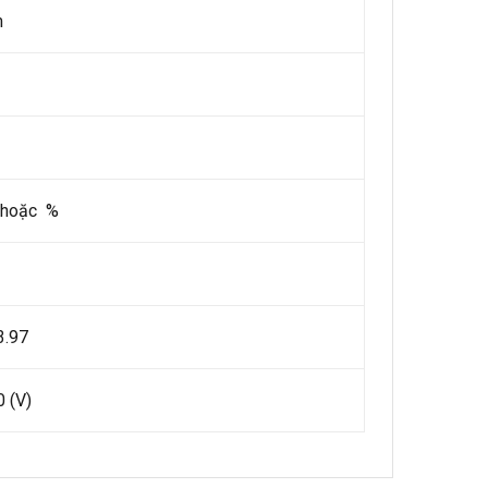
m
n hoặc %
3.97
 (V)