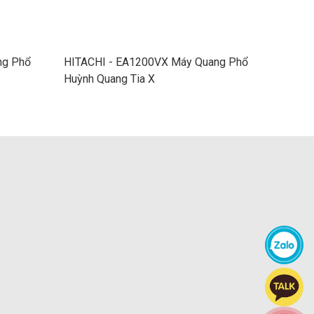
ng Phổ
HITACHI - EA1200VX Máy Quang Phổ
HITACH
Huỳnh Quang Tia X
Dày Lớ