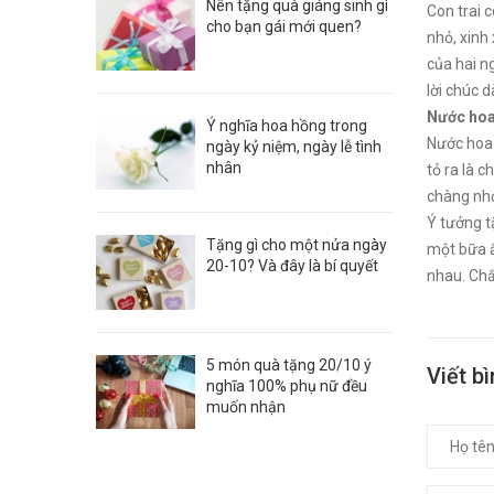
Nên tặng quà giáng sinh gì
Con trai 
cho bạn gái mới quen?
nhỏ, xinh
của hai n
lời chúc 
Nước ho
Ý nghĩa hoa hồng trong
Nước hoa
ngày kỷ niệm, ngày lễ tình
nhân
tỏ ra là 
chàng nhớ
Ý tưởng t
Tặng gì cho một nửa ngày
một bữa ấ
20-10? Và đây là bí quyết
nhau. Chắ
5 món quà tặng 20/10 ý
Viết b
nghĩa 100% phụ nữ đều
muốn nhận