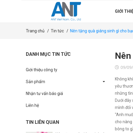
GIỚI THI
Trang chủ
/
Tin tức
/
Nên tặng quà giáng sinh gì cho b
Nên 
DANH MỤC TIN TỨC
09/09
Giới thiệu công ty
Không khí
Sản phẩm
yêu thươn
những tì
Nhận tư vấn báo giá
Dưới đây 
Liên hệ
mình đối v
"Anh muốn
TIN LIÊN QUAN
cho nàng 
bông to g