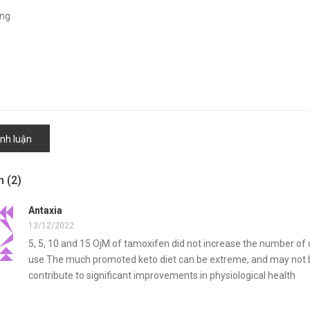
ình luận
ận
(2)
Antaxia
13/12/2022
5, 5, 10 and 15 ОјM of tamoxifen did not increase the number of dead
use The much promoted keto diet can be extreme, and may not be
contribute to significant improvements in physiological health