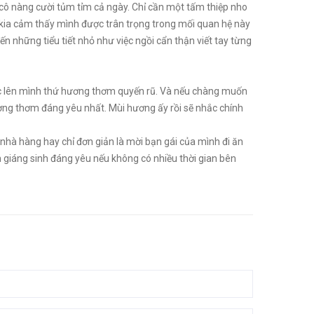
 cô nàng cười tủm tỉm cả ngày. Chỉ cần một tấm thiệp nho
 kia cảm thấy mình được trân trọng trong mối quan hệ này
n những tiểu tiết nhỏ như việc ngồi cẩn thận viết tay từng
c lên mình thứ hương thơm quyến rũ. Và nếu chàng muốn
ương thơm đáng yêu nhất. Mùi hương ấy rồi sẽ nhắc chính
 nhà hàng hay chỉ đơn giản là mời bạn gái của mình đi ăn
iáng sinh đáng yêu nếu không có nhiều thời gian bên