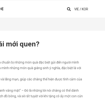
 HỆ
VIE
/
KOR
ái mới quen?
và chuẩn bị những món quà đặc biệt gửi đến người mình
 mình những món quà giáng sinh ý nghĩa, đặc biệt là với
a và lãng mạn, giúp các chàng thể hiện được tình cảm của
nh vắng mặt" – Đó là những lời nói chàng có thể dành
h đồ bông, và sẽ rất tuyệt vời khi tặng cô ấy một con cún