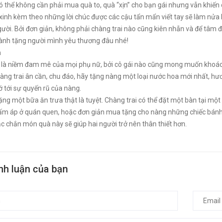
có thể không cần phải mua quà to, quà “xịn” cho bạn gái nhưng vẫn khiến
 xinh kèm theo những lời chúc được các cậu tẩn mẩn viết tay sẽ làm nửa
gười. Bởi đơn giản, không phải chàng trai nào cũng kiên nhẫn và để tâm đế
dành tặng người mình yêu thương đâu nhé!
a
 là niềm đam mê của mọi phụ nữ, bởi cô gái nào cũng mong muốn khoá
chàng trai ân cần, chu đáo, hãy tặng nàng một loại nước hoa mới nhất, h
 tới sự quyến rũ của nàng.
ặng một bữa ăn trưa thật là tuyệt. Chàng trai có thể đặt một bàn tại một
m áp ở quán quen, hoặc đơn giản mua tặng cho nàng những chiếc bánh g
c chắn món quà này sẽ giúp hai người trở nên thân thiết hơn.
ình luận của bạn