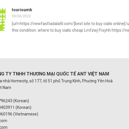
tourioumb
09/06/2022
[url=https://newfasttadalafil.com/]best site to buy cialis online
this condition. where to buy cialis cheap Lmfzwj Frsyhh https://n
G TY TNHH THƯƠNG MẠI
QUỐC TẾ ANT VIỆT NAM
òa nhà Homecity, số 177, tổ 51 phố Trung Kính, Phường Yên Hoà
iệt Nam
796243 (Korean)
3403911 (Korean)
060196 (Vietnamese)
.com
.com