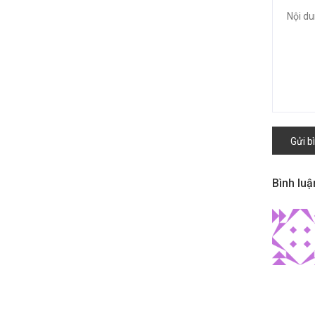
Gửi b
Bình lu