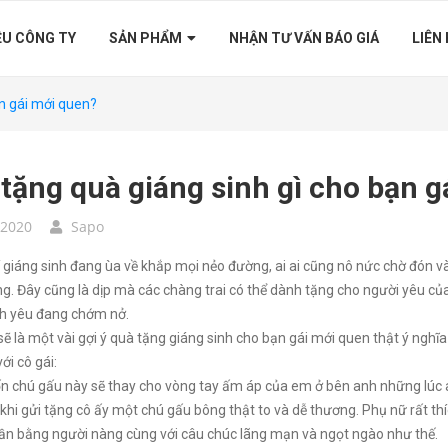
ỆU CÔNG TY
SẢN PHẨM
NHẬN TƯ VẤN BÁO GIÁ
LIÊN
ạn gái mới quen?
tặng quà giáng sinh gì cho bạn g
/2020
Sapo
 giáng sinh đang ùa về khắp mọi nẻo đường, ai ai cũng nô nức chờ đón 
g. Đây cũng là dịp mà các chàng trai có thể dành tặng cho người yêu của
nh yêu đang chớm nở.
sẽ là một vài gợi ý quà tặng giáng sinh cho bạn gái mới quen thật ý nghĩ
ới cô gái:
 chú gấu này sẽ thay cho vòng tay ấm áp của em ở bên anh những lúc a
khi gửi tặng cô ấy một chú gấu bông thật to và dễ thương. Phụ nữ rất thíc
ần bằng người nàng cùng với câu chúc lãng mạn và ngọt ngào như thế.