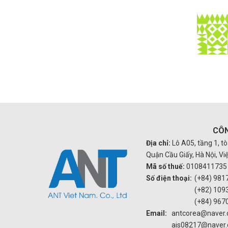
CÔN
Địa chỉ:
Lô A05, tầng 1, t
Quận Cầu Giấy, Hà Nội, V
Mã số thuế:
0108411735
Số điện thoại:
(+84) 981
(+82) 109
(+84) 967
Email:
antcorea@naver
ais08217@naver