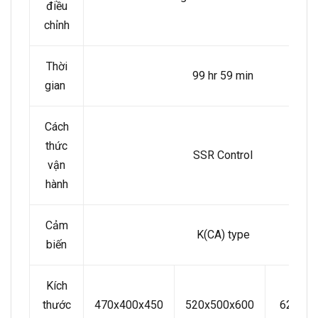
điều
chỉnh
Thời
99 hr 59 min
gian
Cách
thức
SSR Control
vận
hành
Cảm
K(CA) type
biến
Kích
thước
470x400x450
520x500x600
620x60