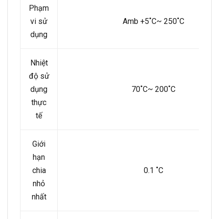
Phạm
vi sử
Amb +5˚C~ 250˚C
dụng
Nhiệt
độ sử
dụng
70˚C~ 200˚C
thực
tế
Giới
hạn
chia
0.1 ˚C
nhỏ
nhất