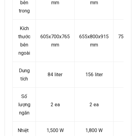
bên
mm
mm
m
trong
Kích
thước
605x700x765
655x800x915
755x90
bên
mm
mm
m
ngoài
Dung
84 liter
156 liter
260 l
tích
Số
lượng
2 ea
2 ea
3 
ngăn
Nhiệt
1,500 W
1,800 W
2,20