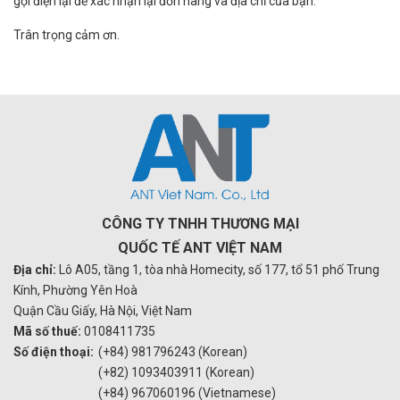
gọi điện lại để xác nhận lại đơn hàng và địa chỉ của bạn.
Trân trọng cảm ơn.
CÔNG TY TNHH THƯƠNG MẠI
QUỐC TẾ ANT VIỆT NAM
Địa chỉ:
Lô A05, tầng 1, tòa nhà Homecity, số 177, tổ 51 phố Trung
Kính, Phường Yên Hoà
Quận Cầu Giấy, Hà Nội, Việt Nam
Mã số thuế:
0108411735
Số điện thoại:
(+84) 981796243 (Korean)
(+82) 1093403911 (Korean)
(+84) 967060196 (Vietnamese)